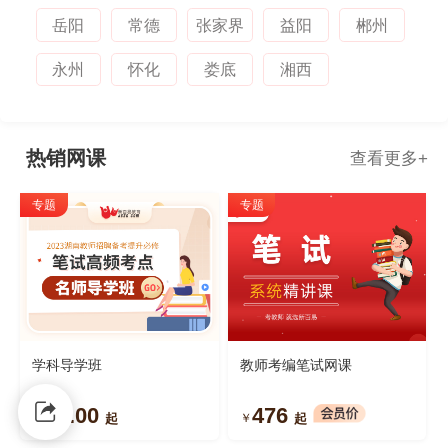
岳阳
常德
张家界
益阳
郴州
永州
怀化
娄底
湘西
热销网课
查看更多
+
专题
专题
学科导学班
教师考编笔试网课
99.00
476
￥
￥
起
起