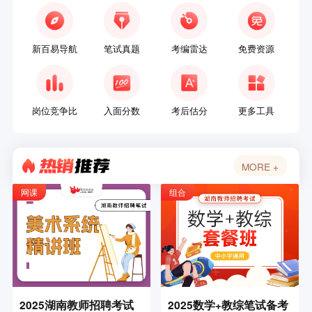
新百易导航
笔试真题
考编雷达
免费资源
岗位竞争比
入面分数
考后估分
更多工具
MORE +
面试真题
结构化真题
选调雷达
术科测试
网课
组合
更多工具
2025湖南教师招聘考试
2025数学+教综笔试备考