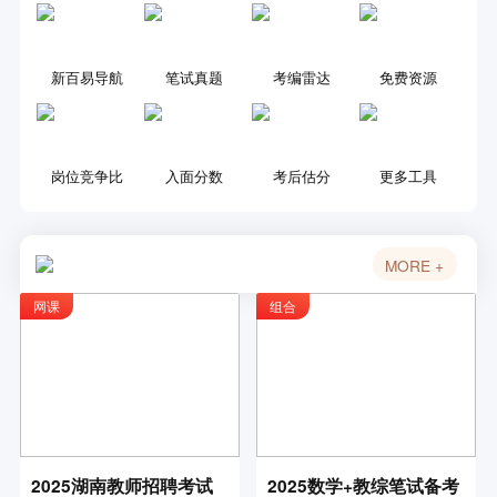
新百易导航
笔试真题
考编雷达
免费资源
岗位竞争比
入面分数
考后估分
更多工具
MORE +
面试真题
结构化真题
选调雷达
术科测试
网课
组合
更多工具
2025湖南教师招聘考试
2025数学+教综笔试备考